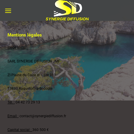
Mentions légales
Siège social :
SARL SYNERGIE DIFFUSION JMF
ZI Plaine du Caire III – Lot 310
13830 Roquefort-la-Bédoule
Tél. :
04 42 73 29 13
Email :
contact@synergiediffusion.fr
Capital social :
360 500 €